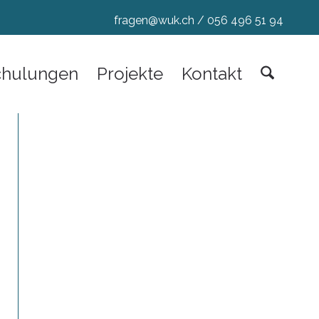
fragen@wuk.ch
/
056 496 51 94
chulungen
Projekte
Kontakt