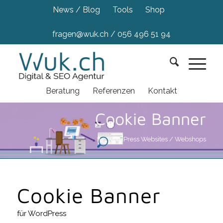
News / Blog
Tools
Shop
fragen@wuk.ch
/
056 496 51 94
Beratung
Referenzen
Kontakt
Cookie Banner
für WordPress Websites / Webshops
Cookie Banner
für WordPress