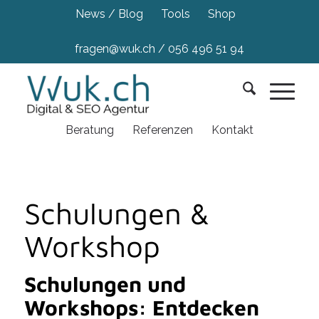
News / Blog
Tools
Shop
fragen@wuk.ch
/
056 496 51 94
Beratung
Referenzen
Kontakt
Schulungen &
Workshop
Schulungen und
Workshops: Entdecken