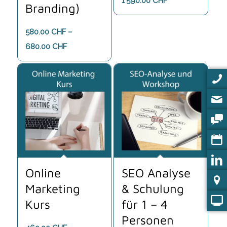
1'590.00
CHF
Branding)
Alle unsere Schulungen sind 1 : 1 Kurse oder max. 2 Personen vom
580.00
CHF
–
gleichen Betrieb. Die meisten Kurse finden an einem halben Tag à ca.
Preisspanne:
680.00
CHF
1-2.5 Stunden (gemäss Zeiten pro Kurs) statt.
580.00 CHF
bis
Unsere Workshops sind praxisorientiert und bieten Ihnen die
680.00 CHF
notwendigen Werkzeuge, um erfolgreich zu sein. Melden Sie sich
noch heute an und starten Sie Ihre Lernreise mit uns!
Online
SEO Analyse
Marketing
& Schulung
Kurs
für 1 – 4
Personen