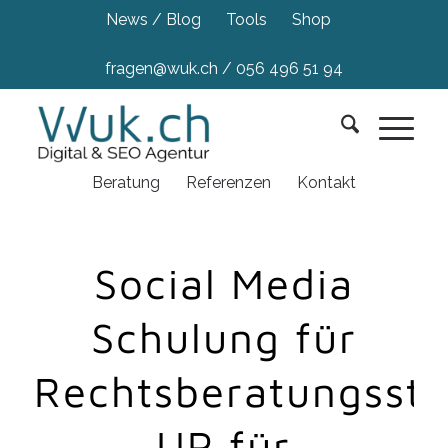
News / Blog
Tools
Shop
fragen@wuk.ch
/
056 496 51 94
Beratung
Referenzen
Kontakt
Social Media
Schulung für
Rechtsberatungsste
UP für