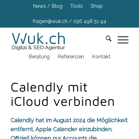
News / Blog
Tools
Shop
fragen@wuk.ch
/
056 496 51 94
Beratung
Referenzen
Kontakt
Calendly mit
iCloud verbinden
Calendly hat im August 2024 die Möglichkeit
entfernt, Apple Calender einzubinden.
Offiziell können nur Accounts die