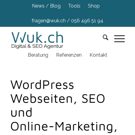
News / Blog
Tools
Shop
fragen@wuk.ch
/
056 496 51 94
Beratung
Referenzen
Kontakt
WordPress
Webseiten, SEO
und
Online-Marketing,