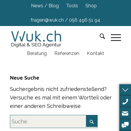
News / Blog
Tools
Shop
fragen@wuk.ch
/
056 496 51 94
Beratung
Referenzen
Kontakt
Neue Suche
Suchergebnis nicht zufriedenstellend?
Versuche es mal mit einem Wortteil oder
einer anderen Schreibweise