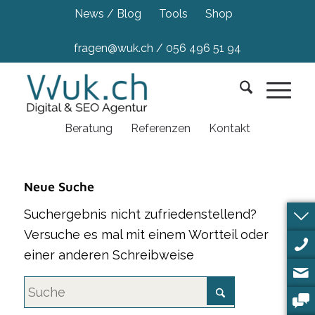
News / Blog
Tools
Shop
fragen@wuk.ch
/
056 496 51 94
Beratung
Referenzen
Kontakt
Neue Suche
Suchergebnis nicht zufriedenstellend?
Versuche es mal mit einem Wortteil oder
einer anderen Schreibweise