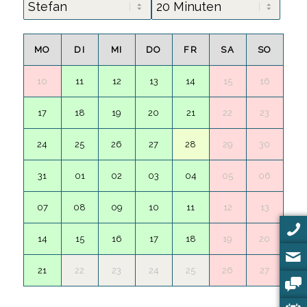
MO
DI
MI
DO
FR
SA
SO
10
11
12
13
14
15
16
17
18
19
20
21
22
23
24
25
26
27
28
29
30
31
01
02
03
04
05
06
07
08
09
10
11
12
13
14
15
16
17
18
19
20
21
22
23
24
25
26
27