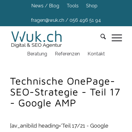
News / Blog
Tools
Shop
fragen@wuk.ch
/
056 496 51 94
Beratung
Referenzen
Kontakt
Technische OnePage-
SEO-Strategie - Teil 17
- Google AMP
[av_anibild heading='Teil 17/21 - Google