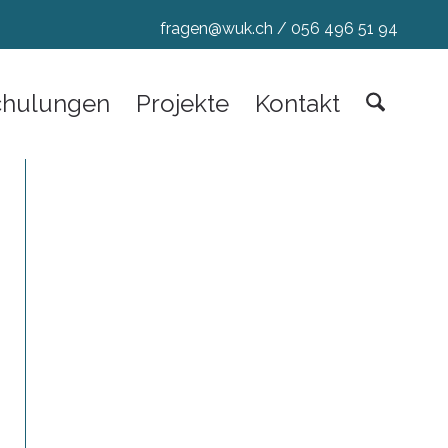
fragen@wuk.ch
/
056 496 51 94
chulungen
Projekte
Kontakt