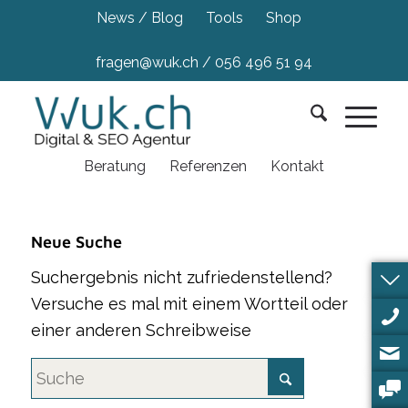
News / Blog
Tools
Shop
fragen@wuk.ch
/
056 496 51 94
Beratung
Referenzen
Kontakt
Neue Suche
Suchergebnis nicht zufriedenstellend?
Versuche es mal mit einem Wortteil oder
einer anderen Schreibweise