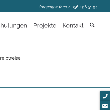
fragen@wuk.ch
/
056 496 51 94
chulungen
Projekte
Kontakt
hreibweise